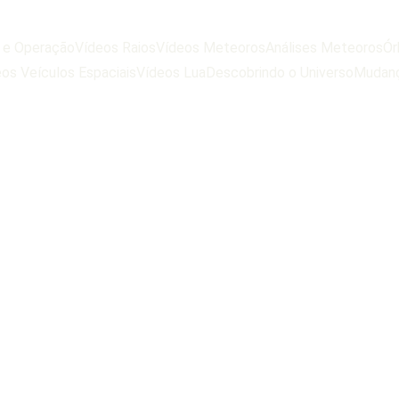
e e Operação
Vídeos Raios
Vídeos Meteoros
Análises Meteoros
Ór
os Veículos Espaciais
Vídeos Lua
Descobrindo o Universo
Mudanç
ídeos Tempora