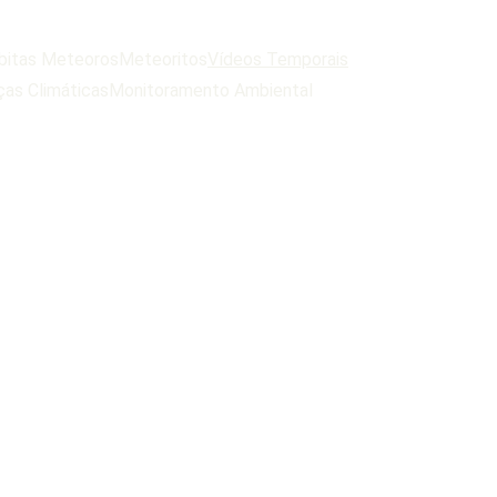
bitas Meteoros
Meteoritos
Vídeos Temporais
as Climáticas
Monitoramento Ambiental
is