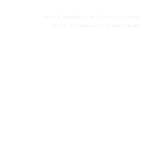
Home
Origem
Abrangência
Centro de Control
Vídeos Satélites
Vídeos Reentradas
Víde
V